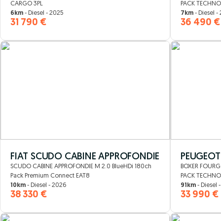
CARGO 3PL
PACK TECHNO
6km
- Diesel - 2025
7km
- Diesel -
31 790 €
36 490 €
FIAT SCUDO CABINE APPROFONDIE
PEUGEOT
SCUDO CABINE APPROFONDIE M 2.0 BlueHDi 180ch
BOXER FOURGO
Pack Premium Connect EAT8
PACK TECHNO
10km
- Diesel - 2026
91km
- Diesel 
38 330 €
33 990 €