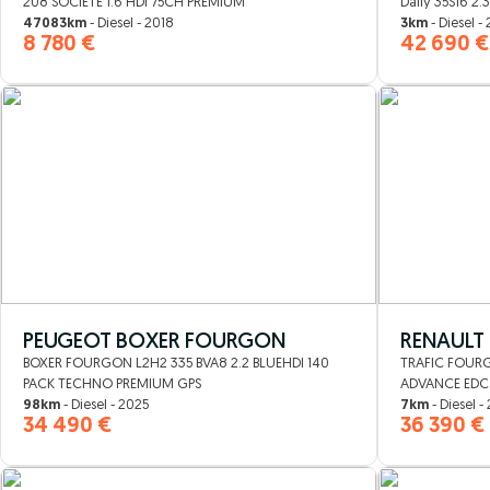
208 SOCIETE 1.6 HDI 75CH PREMIUM
Daily 35S16 2.
47083km
- Diesel - 2018
3km
- Diesel -
8 780 €
42 690 €
PEUGEOT BOXER FOURGON
RENAULT
BOXER FOURGON L2H2 335 BVA8 2.2 BLUEHDI 140
TRAFIC FOURG
PACK TECHNO PREMIUM GPS
ADVANCE EDC
98km
- Diesel - 2025
7km
- Diesel -
34 490 €
36 390 €