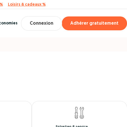
 %
Loisirs & cadeaux %
économies
Connexion
Adhérer gratuitement
n
Entretien & service