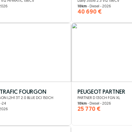
3 V12 HI-MATIC 156CV
Daily 35S16 2.3 V12 156CV
 2026
10km
- Diesel - 2026
40 690 €
 TRAFIC FOURGON
PEUGEOT PARTNER
ON L2H1 3T 2.0 BLUE DCI 150CH
PARTNER D 130CH FGN XL
 -24
10km
- Diesel - 2026
25 770 €
 2026