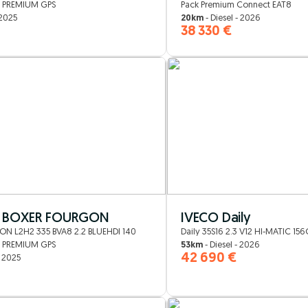
 PREMIUM GPS
Pack Premium Connect EAT8
 2025
20km
- Diesel - 2026
38 330 €
 BOXER FOURGON
IVECO Daily
N L2H2 335 BVA8 2.2 BLUEHDI 140
Daily 35S16 2.3 V12 HI-MATIC 15
 PREMIUM GPS
53km
- Diesel - 2026
42 690 €
- 2025