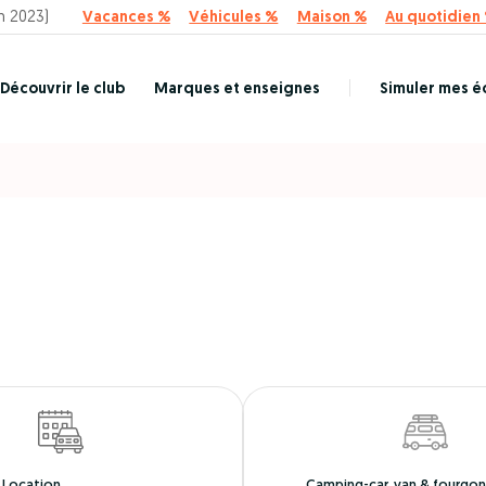
n 2023)
Vacances %
Véhicules %
Maison %
Au quotidien
Découvrir le club
Marques et enseignes
Simuler mes 
Location
Camping-car, van & fourgo