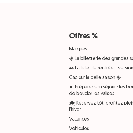
Offres %
Marques
☀️ La billetterie des grandes s
✒️ La liste de rentrée… versi
Cap sur la belle saison ☀️
🧳 Préparer son séjour : les bo
de boucler les valises
🌨️ Réservez tôt, profitez pl
l’hiver
Vacances
Véhicules