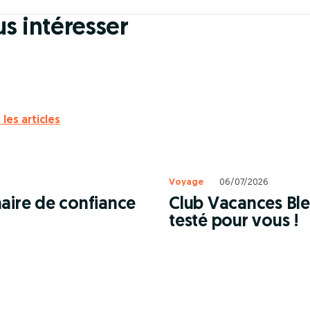
 à prix privé
us intéresser
SE
 les articles
Voyage
06/07/2026
naire de confiance
Club Vacances Bleu
testé pour vous !