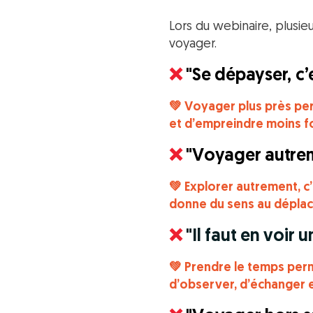
Lors du webinaire, plusie
voyager.
❌
"Se dépayser, c’
💚 Voyager plus près per
et d’empreindre moins f
❌
"Voyager autrem
💚 Explorer autrement, c’
donne du sens au dépla
❌
"Il faut en voi
💚 Prendre le temps perm
d’observer, d’échanger et