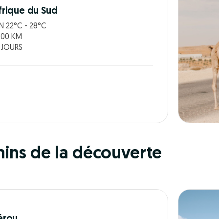
frique du Sud
N 22°C - 28°C
700 KM
 JOURS
mins de la découverte
érou