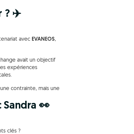
 ? ✈️
tenariat avec
EVANEOS
,
hange avait un objectif
 des expériences
ales.
 une contrainte, mais une
c Sandra 👀
ts clés ?