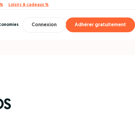
 %
Loisirs & cadeaux %
économies
Connexion
Adhérer gratuitement
OS