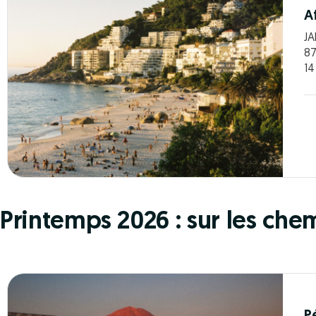
A
JA
8
14
Printemps 2026 : sur les che
P