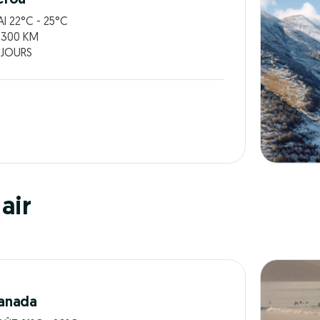
I 22°C - 25°C
 300 KM
 JOURS
air
anada