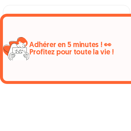
Se divertir
Zoos & aquariums %
Parcs d’attractions %
Musées & découvertes %
Sports & loisirs %
Adhérer en 5 minutes ! 👀
Profitez pour toute la vie !
386 OFFRES EN COURS