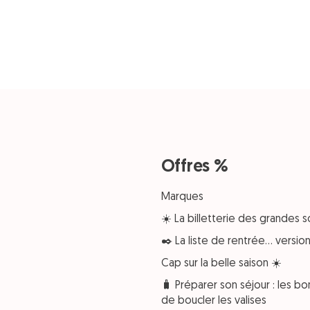
Offres %
Marques
☀️ La billetterie des grandes s
✒️ La liste de rentrée… versi
Cap sur la belle saison ☀️
🧳 Préparer son séjour : les bo
de boucler les valises