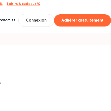
 %
Loisirs & cadeaux %
économies
Connexion
Adhérer gratuitement
?