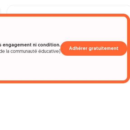
Se balader
Hôtellerie %
Location %
Camping-car %
Camping-car, van & fourgon %
ns engagement ni condition.
Adhérer gratuitement
de la communauté éducative)
49 OFFRES EN COURS