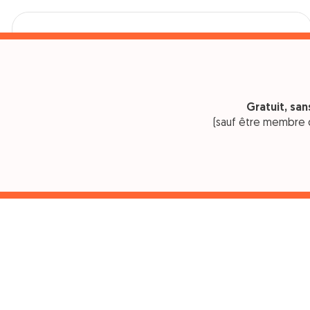
Bricoler
Jardin & bricolage %
Travaux & énergie %
Gratuit, sa
(sauf être membre 
13 OFFRES EN COURS