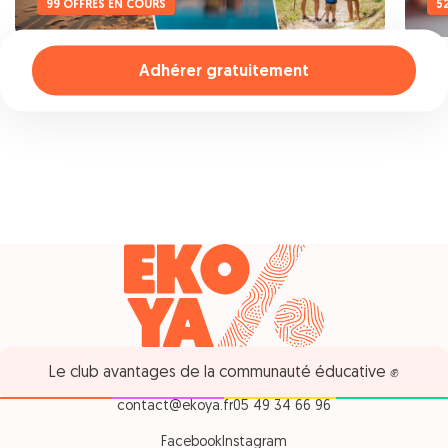
99 OFFRES EN COURS
5
Adhérer gratuitement
Le club avantages de la communauté éducative ✊
contact@ekoya.fr
05 49 34 66 96
Facebook
Instagram