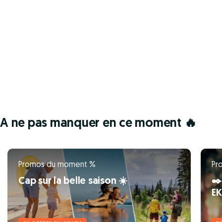
A ne pas manquer en ce moment 🔥
Promos du moment %
Pr
Cap sur la belle saison ☀️
✒️
E