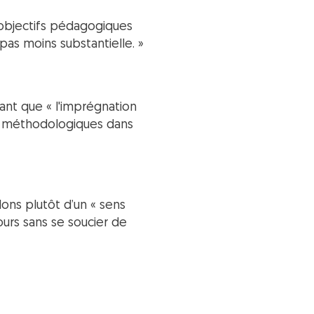
s objectifs pédagogiques
as moins substantielle. »
mant que « l'imprégnation
ès méthodologiques dans
lons plutôt d’un « sens
cours sans se soucier de