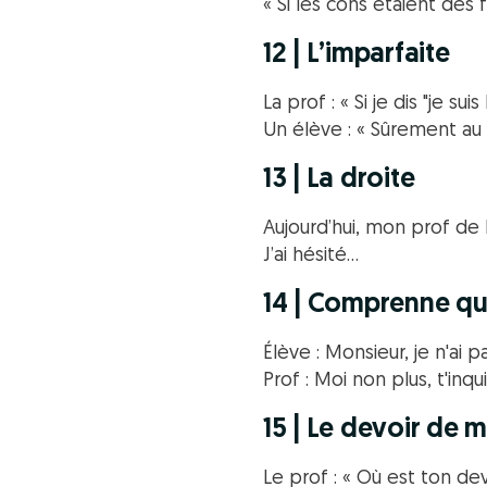
« Si les cons étaient des fl
12 | L’imparfaite
La prof : « Si je dis "je su
Un élève : « Sûrement au
13 | La droite
Aujourd’hui, mon prof de 
J’ai hésité…
14 | Comprenne qu
Élève : Monsieur, je n'ai p
Prof : Moi non plus, t'inqu
15 | Le devoir de 
Le prof : « Où est ton d