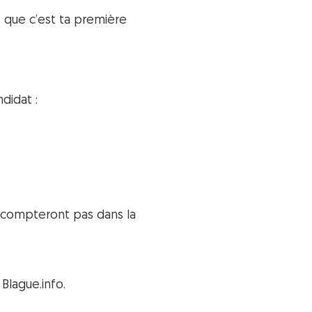
s que c’est ta première
didat :
ne compteront pas dans la
Blague.info.