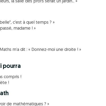
eurs, la salle des profs serait un jardin... »
is belle", c'est à quel temps ? »
 passé, madame ! »
Maths m’a dit : « Donnez-moi une droite ! »
i pourra
as compris !
iète !
math
evoir de mathématiques ? »