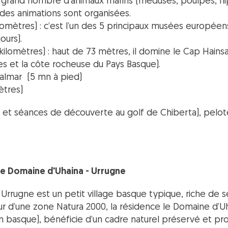
 grand nombre d’animaux marins (méduses, poulpes, hi
 des animations sont organisées.
lomètres) : c’est l’un des 5 principaux musées européen
ours).
 kilomètres) : haut de 73 mètres, il domine le Cap Hainsa
s et la côte rocheuse du Pays Basque).
almar (5 mn à pied)
mètres)
e et séances de découverte au golf de Chiberta), pelote,
e Domaine d'Uhaina - Urrugne
Urrugne est un petit village basque typique, riche de s
r d’une zone Natura 2000, la résidence le Domaine d’Uha
basque), bénéficie d’un cadre naturel préservé et pr