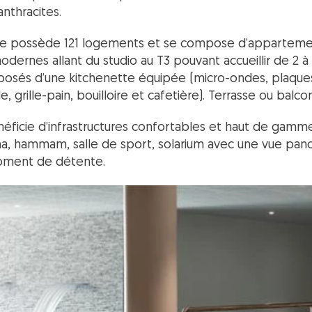
nthracites.
lle possède 121 logements et se compose d’apparteme
odernes allant du studio au T3 pouvant accueillir de 2 à
sés d’une kitchenette équipée (micro-ondes, plaques
le, grille-pain, bouilloire et cafetière). Terrasse ou balc
éficie d’infrastructures confortables et haut de gamme 
una, hammam, salle de sport, solarium avec une vue pan
moment de détente.