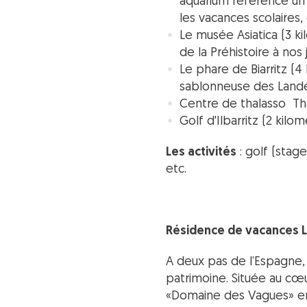
aquarium référence un
les vacances scolaires,
Le musée Asiatica (3 ki
de la Préhistoire à nos j
Le phare de Biarritz (4
sablonneuse des Lande
Centre de thalasso Th
Golf d'Ilbarritz (2 kilo
Les activités
: golf (stag
etc.
Résidence de vacances L
A deux pas de l’Espagne, 
patrimoine. Située au cœu
«Domaine des Vagues» en 