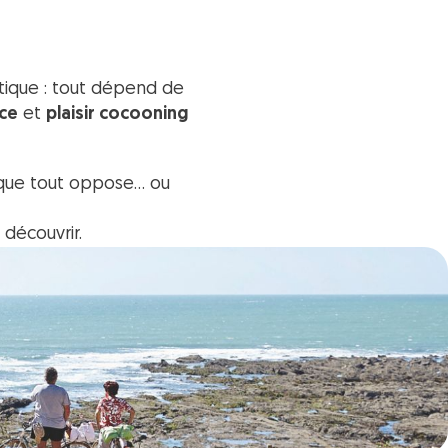
tique : tout dépend de
nce
et
plaisir cocooning
s que tout oppose… ou
 découvrir.