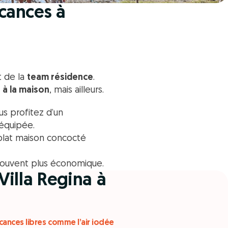
acances à
t de la
team résidence
.
à la maison
, mais ailleurs.
s profitez d’un
 équipée.
 plat maison concocté
 souvent plus économique.
Villa Regina à
ances libres comme l’air iodée