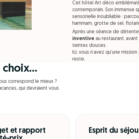
Cet hôtel Art déco emblémati
contemporain. Son immense 
sensorielle inoubliable : parcou
hammam, grotte de sel, flotari
Après une séance de détente,
inventive
au restaurant, avan
teintes douces.
Ici, vous n’avez qu’une mission 
reste.
un choix…
ous correspond le mieux ?
acances, qui devraient vous
et et rapport
Esprit du séjou
té-prix