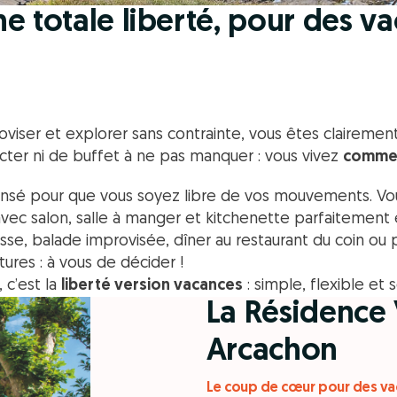
une totale liberté, pour des v
e
roviser et explorer sans contrainte, vous êtes clairemen
pecter ni de buffet à ne pas manquer : vous vivez
comme 
ensé pour que vous soyez libre de vos mouvements. Vou
avec salon, salle à manger et kitchenette parfaitement
rasse, balade improvisée, dîner au restaurant du coin ou
ures : à vous de décider !
 c’est la
liberté version vacances
: simple, flexible et
La Résidence 
Arcachon
Le coup de cœur pour des vac