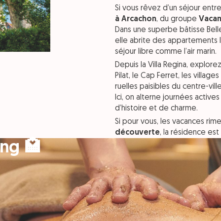
Si vous rêvez d’un séjour entr
à Arcachon
, du groupe
Vacan
Dans une superbe bâtisse Belle 
elle abrite des appartements l
séjour libre comme l’air marin.
Depuis la Villa Regina, explore
Pilat, le Cap Ferret, les villa
ruelles paisibles du centre-ville
Ici, on alterne journées active
d’histoire et de charme.
Si pour vous, les vacances rim
découverte
, la résidence es
ng 🏩