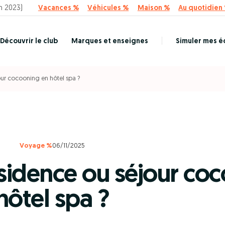
n 2023)
Vacances %
Véhicules %
Maison %
Au quotidien
Découvrir le club
Marques et enseignes
Simuler mes 
our cocooning en hôtel spa ?
Voyage %
06/11/2025
sidence ou séjour co
hôtel spa ?