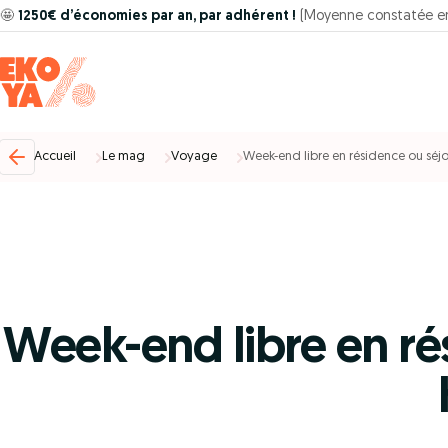
🤩
1250€ d’économies par an, par adhérent !
(Moyenne constatée e
Accueil
Le mag
Voyage
Week-end libre en résidence ou séj
Week-end libre en ré