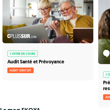
1 OFFRE EN COURS
Audit Santé et Prévoyance
AUDIT GRATUIT
1 
Pré
re
JUS