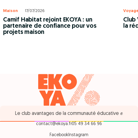
Maison
17/07/2026
Voyag
Camif Habitat rejoint EKOYA : un
Club 
partenaire de confiance pour vos
la ré
projets maison
Le club avantages de la communauté éducative ✊
contact@ekoya.fr
05 49 34 66 96
Facebook
Instagram