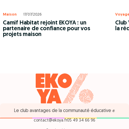
Maison
17/07/2026
Voyag
Camif Habitat rejoint EKOYA : un
Club 
partenaire de confiance pour vos
la ré
projets maison
Le club avantages de la communauté éducative ✊
contact@ekoya.fr
05 49 34 66 96