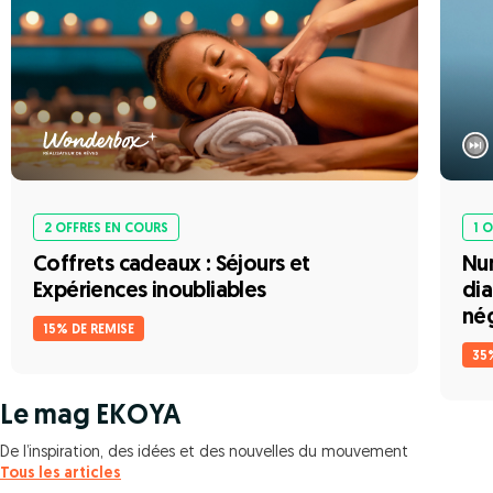
2 OFFRES EN COURS
1 
Coffrets cadeaux : Séjours et
Num
Expériences inoubliables
dia
nég
15% DE REMISE
35
Le mag EKOYA
De l’inspiration, des idées et des nouvelles du mouvement
Tous les articles