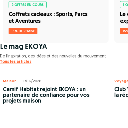
2 OFFRES EN COURS
1 
Coffrets cadeaux : Sports, Parcs
Le 
et Aventures
exp
15% DE REMISE
15
Le mag EKOYA
De l’inspiration, des idées et des nouvelles du mouvement
Tous les articles
Maison
17/07/2026
Voyag
Camif Habitat rejoint EKOYA : un
Club 
partenaire de confiance pour vos
la ré
projets maison