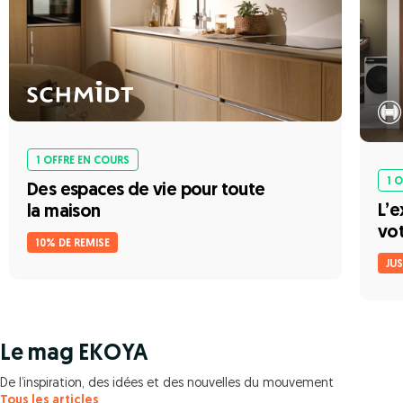
1 OFFRE EN COURS
1 
Des espaces de vie pour toute
L’e
la maison
vot
10% DE REMISE
JU
Le mag EKOYA
De l’inspiration, des idées et des nouvelles du mouvement
Tous les articles