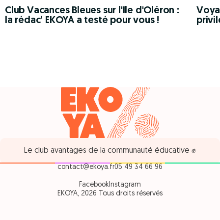
Club Vacances Bleues sur l'Ile d'Oléron :
Voyag
la rédac’ EKOYA a testé pour vous !
privi
Le club avantages de la communauté éducative ✊
contact@ekoya.fr
05 49 34 66 96
Facebook
Instagram
EKOYA, 2026 Tous droits réservés