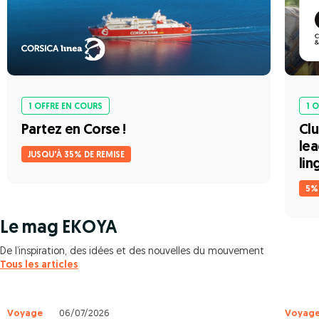
1 OFFRE EN COURS
1 
Partez en Corse !
Clu
lea
JUSQU'À 35% DE REMISE
lin
5%
Le mag EKOYA
De l’inspiration, des idées et des nouvelles du mouvement
Tous les articles
Voyage
06/07/2026
Voyag