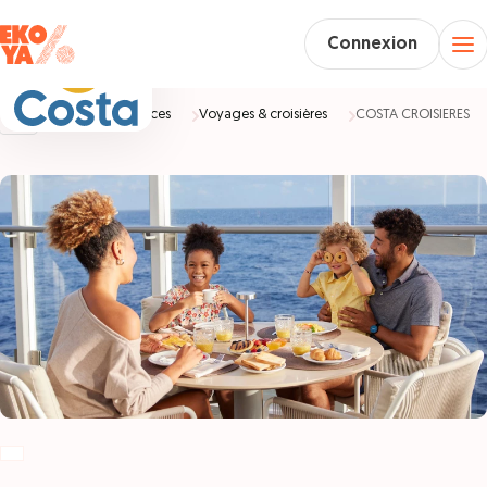
Connexion
Accueil
Vacances
Voyages & croisières
COSTA CROISIERES