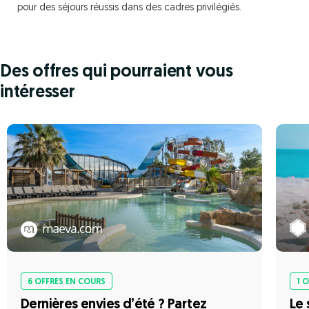
pour des séjours réussis dans des cadres privilégiés.
Des offres qui pourraient vous
intéresser
6 OFFRES EN COURS
1 
Dernières envies d’été ? Partez
Le 