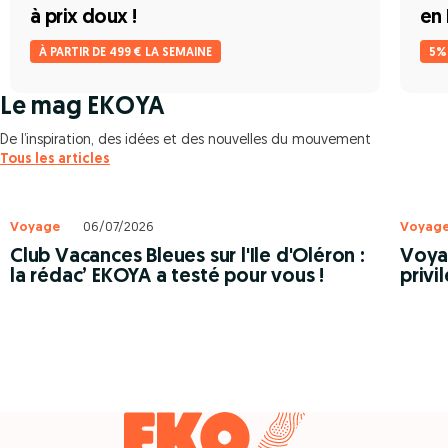
à prix doux !
en 
À PARTIR DE 499 € LA SEMAINE
5%
Le mag EKOYA
De l’inspiration, des idées et des nouvelles du mouvement
Tous les articles
Voyage
06/07/2026
Voyag
Club Vacances Bleues sur l'Ile d'Oléron :
Voyag
la rédac’ EKOYA a testé pour vous !
privi