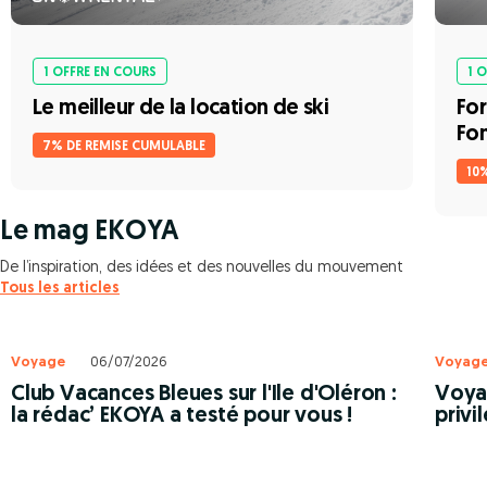
1 OFFRE EN COURS
1 
Le meilleur de la location de ski
For
Fo
7% DE REMISE CUMULABLE
10
Le mag EKOYA
De l’inspiration, des idées et des nouvelles du mouvement
Tous les articles
Voyage
06/07/2026
Voyag
Club Vacances Bleues sur l'Ile d'Oléron :
Voyag
la rédac’ EKOYA a testé pour vous !
privi