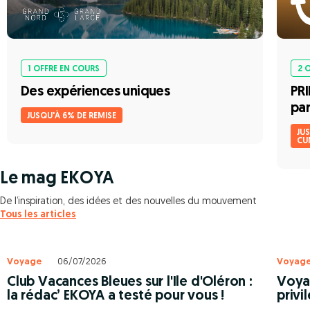
1 OFFRE EN COURS
2 
Des expériences uniques
PR
par
JUSQU'À 6% DE REMISE
JU
CU
Le mag EKOYA
De l’inspiration, des idées et des nouvelles du mouvement
Tous les articles
Voyage
06/07/2026
Voyag
Club Vacances Bleues sur l'Ile d'Oléron :
Voyag
la rédac’ EKOYA a testé pour vous !
privi