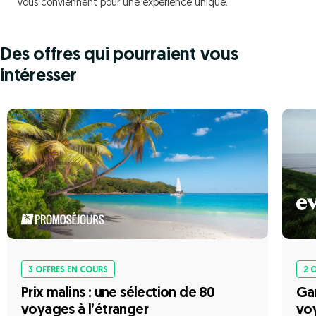
vous conviennent pour une expérience unique.
Des offres qui pourraient vous
intéresser
3 OFFRES EN COURS
2 
Prix malins : une sélection de 80
Gar
voyages à l’étranger
voy