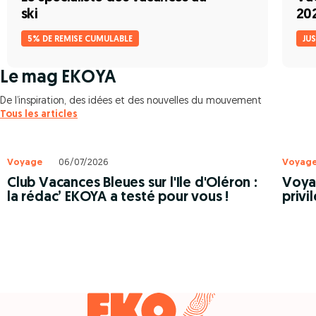
ski
20
5% DE REMISE CUMULABLE
JU
Le mag EKOYA
De l’inspiration, des idées et des nouvelles du mouvement
Tous les articles
Voyage
06/07/2026
Voyag
Club Vacances Bleues sur l'Ile d'Oléron :
Voyag
la rédac’ EKOYA a testé pour vous !
privi