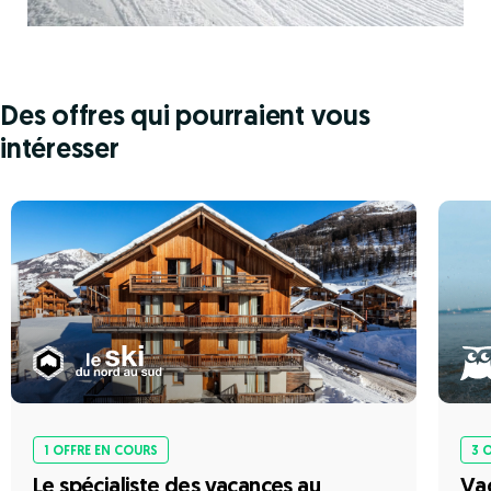
Des offres qui pourraient vous
intéresser
1 OFFRE EN COURS
3 
Le spécialiste des vacances au
Va