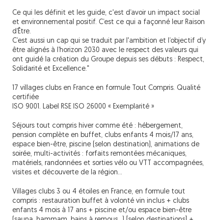
Ce qui les définit et les guide, c'est d’avoir un impact social
et environnemental positif. C’est ce qui a façonné leur Raison
d’Être.
C’est aussi un cap qui se traduit par l'ambition et l’objectif d’y
être alignés à l’horizon 2030 avec le respect des valeurs qui
ont guidé la création du Groupe depuis ses débuts : Respect,
Solidarité et Excellence."
17 villages clubs en France en formule Tout Compris. Qualité
certifiée
ISO 9001. Label RSE ISO 26000 « Exemplarité »
Séjours tout compris hiver comme été : hébergement,
pension complète en buffet, clubs enfants 4 mois/17 ans,
espace bien-être, piscine (selon destination), animations de
soirée, multi-activités : forfaits remontées mécaniques,
matériels, randonnées et sorties vélo ou VTT accompagnées,
visites et découverte de la région…
Villages clubs 3 ou 4 étoiles en France, en formule tout
compris : restauration buffet à volonté vin inclus + clubs
enfants 4 mois à 17 ans + piscine et/ou espace bien-être
(sauna, hammam, bains à remous…) [selon destinations] +