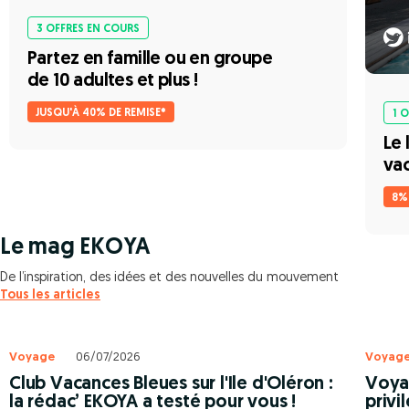
3 OFFRES EN COURS
Partez en famille ou en groupe
de 10 adultes et plus !
JUSQU'À 40% DE REMISE*
1 
Le 
va
8%
Le mag EKOYA
De l’inspiration, des idées et des nouvelles du mouvement
Tous les articles
Voyage
06/07/2026
Voyag
Club Vacances Bleues sur l'Ile d'Oléron :
Voyag
la rédac’ EKOYA a testé pour vous !
privi