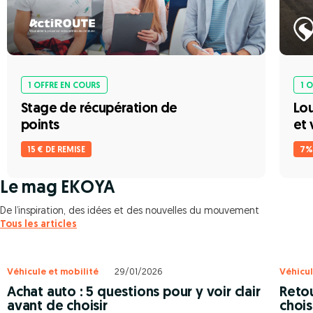
1 OFFRE EN COURS
1 
Stage de récupération de
Lou
points
et 
15 € DE REMISE
7%
Le mag EKOYA
De l’inspiration, des idées et des nouvelles du mouvement
Tous les articles
Véhicule et mobilité
29/01/2026
Véhicul
Achat auto : 5 questions pour y voir clair
Retou
avant de choisir
chois