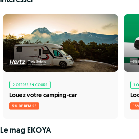
intéresser
2 OFFRES EN COURS
1 
Louez votre camping-car
Loc
5% DE REMISE
15
Le mag EKOYA