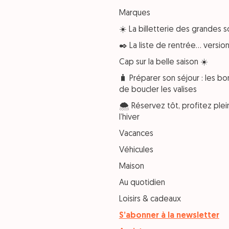
Marques
☀️ La billetterie des grandes s
✒️ La liste de rentrée… versi
Cap sur la belle saison ☀️
🧳 Préparer son séjour : les bo
de boucler les valises
🌨️ Réservez tôt, profitez pl
l’hiver
Vacances
Véhicules
Maison
Au quotidien
Loisirs & cadeaux
S’abonner à la newsletter