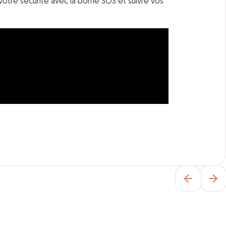
er votre sécurité avec la borne SOS et suivre vos
1 OFFRE EN COURS
Réservez facilement votre
place de stationnement
15% DE REMISE