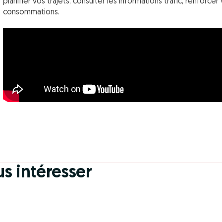
planifier vos trajets, consulter les informations trafic, renforc
consommations.
us intéresser