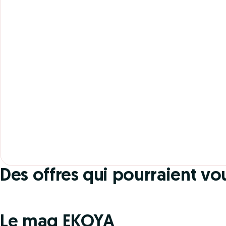
1 OFFRE EN COURS
Stage de récupération de
points
Des offres qui pourraient vo
15 € DE REMISE
Le mag EKOYA