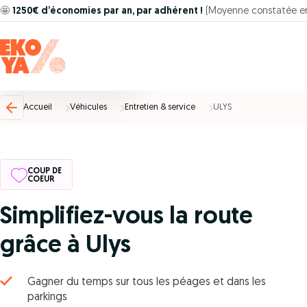
🤩
1250€ d’économies par an, par adhérent !
(Moyenne constatée e
Accueil
Véhicules
Entretien & service
ULYS
COUP DE
COEUR
Simplifiez-vous la route
grâce à Ulys
Gagner du temps sur tous les péages et dans les
parkings