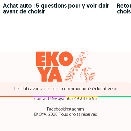
Achat auto : 5 questions pour y voir clair
Retou
avant de choisir
chois
Le club avantages de la communauté éducative ✊
contact@ekoya.fr
05 49 34 66 96
Facebook
Instagram
EKOYA, 2026 Tous droits réservés